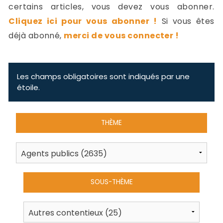
-
certains articles, vous devez vous abonner.
a
c
Cliquez ici pour vous abonner !
Si vous êtes
2
F
déjà abonné,
merci de vous connecter !
L
u
Les champs obligatoires sont indiqués par une
étoile.
THÈME
SOUS-THÈME