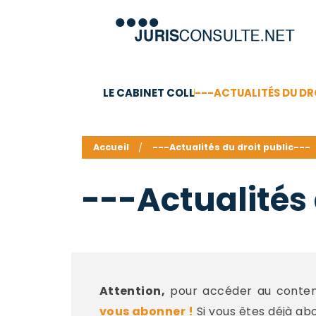
LE CABINET COLL
---ACTUALITÉS DU DR
C.V.
Compétences
Barême des honoraires - a
Accueil
---Actualités du droit public---
---Actualités 
Attention,
pour accéder au contenu
vous abonner !
Si vous êtes déjà ab