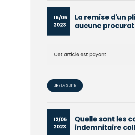
La remise d'un p
16/05
aucune procurati
2023
Cet article est payant
LIRE LA SUITE
Quelle sont les 
12/05
indemnitaire coll
2023