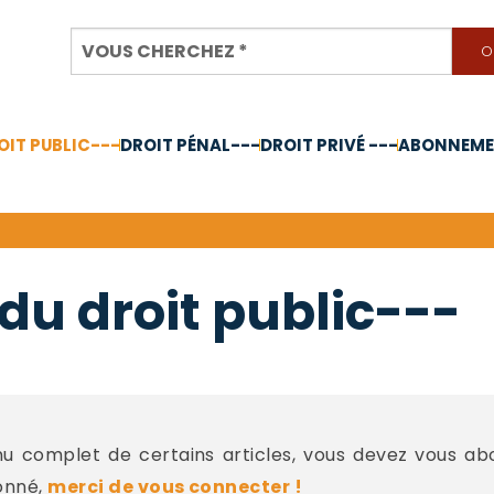
OIT PUBLIC---
DROIT PÉNAL---
DROIT PRIVÉ ---
ABONNEMEN
nnée 2024
du droit public---
 complet de certains articles, vous devez vous a
onné,
merci de vous connecter !