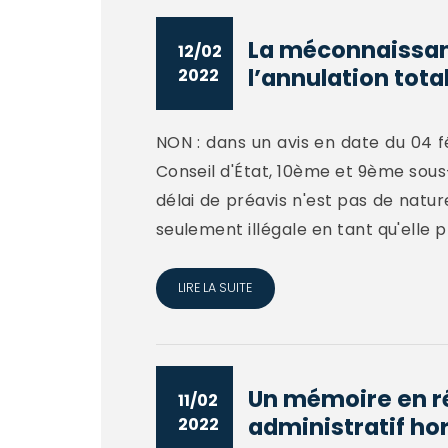
La méconnaissanc
12/02
l’annulation total
2022
NON : dans un avis en date du 04 fé
Conseil d'État, 10ème et 9ème sou
délai de préavis n'est pas de natur
seulement illégale en tant qu'elle p
LIRE LA SUITE
Un mémoire en ré
11/02
administratif hors
2022