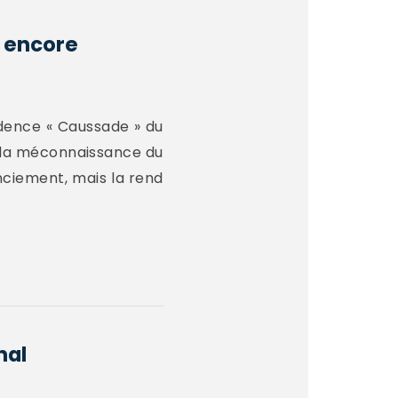
e encore
rudence « Caussade » du
e la méconnaissance du
enciement, mais la rend
nal