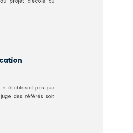
 du projet d'école ou
cation
 n’ établissait pas que
uge des référés soit