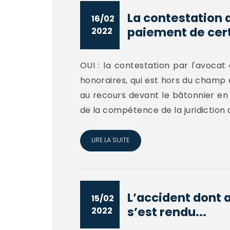
La contestation d
16/02
paiement de cert
2022
OUI : la contestation par l'avocat
honoraires, qui est hors du champ d
au recours devant le bâtonnier en
de la compétence de la juridiction 
LIRE LA SUITE
L’accident dont 
15/02
s’est rendu...
2022