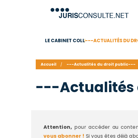
LE CABINET COLL
---ACTUALITÉS DU DR
C.V.
Compétences
Barême des honoraires - a
Accueil
---Actualités du droit public---
---Actualités 
Attention,
pour accéder au contenu
vous abonner !
Si vous êtes déjà ab