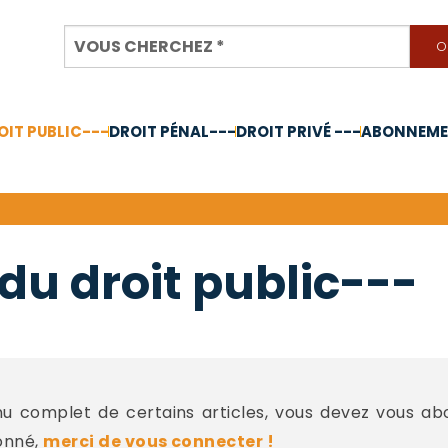
OIT PUBLIC---
DROIT PÉNAL---
DROIT PRIVÉ ---
ABONNEMEN
nnée 2024
du droit public---
 complet de certains articles, vous devez vous a
onné,
merci de vous connecter !