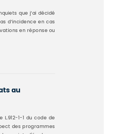
quiets que j’ai décidé
pas d’incidence en cas
rvations en réponse ou
ats au
e L.912-1-1 du code de
respect des programmes