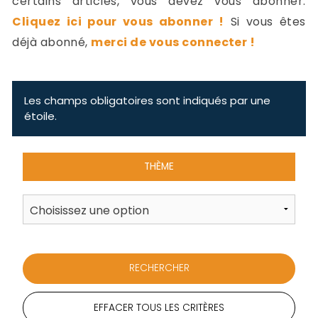
certains articles, vous devez vous abonner.
-
Cliquez ici pour vous abonner !
Si vous êtes
a
c
déjà abonné,
merci de vous connecter !
2
F
L
u
Les champs obligatoires sont indiqués par une
étoile.
THÈME
EFFACER TOUS LES CRITÈRES