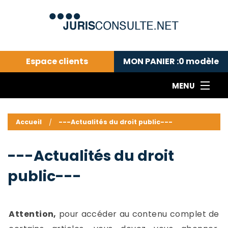
Espace clients
MON PANIER :
0
modèle
MENU
Le cabinet COLL
---Actualités du droit public---
L
Accueil
---Actualités du droit public---
Droit pénal---
c
Droit privé ---
C
---Actualités du droit
Abonnement aux actualités
C
public---
---Me contacter
C
B
-
d
-
Attention,
pour accéder au contenu complet de
h
-