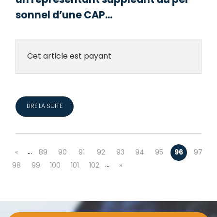
sonnel d’une CAP...
Cet article est payant
LIRE LA SUITE
…
«
89
90
91
92
93
94
95
96
97
…
98
99
100
101
102
»