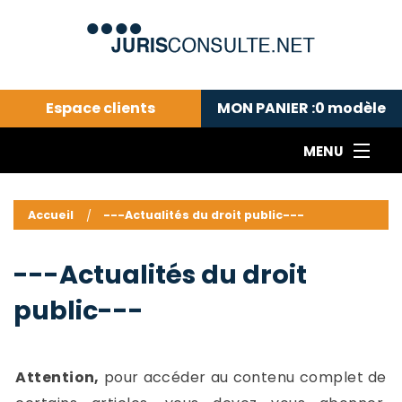
Espace clients
MON PANIER :
0
modèle
MENU
Le cabinet COLL
---Actualités du droit public---
L
Accueil
---Actualités du droit public---
Droit pénal---
c
Droit privé ---
C
---Actualités du droit
Abonnement aux actualités
C
public---
---Me contacter
C
B
-
d
-
Attention,
pour accéder au contenu complet de
h
-