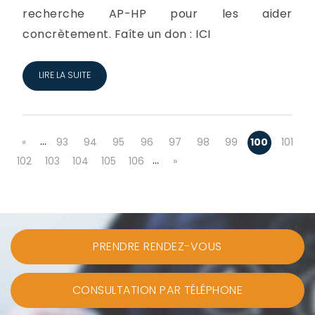
recherche AP-HP pour les aider
concrètement. Faîte un don : ICI
LIRE LA SUITE
…
«
93
94
95
96
97
98
99
100
101
…
102
103
104
105
106
»
PRENDRE RENDEZ-VOUS
CONSULTATION PAR TÉLÉPHONE