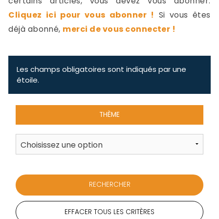
certains articles, vous devez vous abonner.
-
Cliquez ici pour vous abonner !
Si vous êtes
a
c
déjà abonné,
merci de vous connecter !
2
F
L
u
Les champs obligatoires sont indiqués par une
étoile.
THÈME
EFFACER TOUS LES CRITÈRES