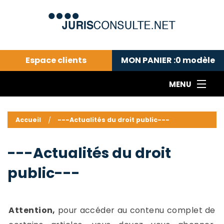
Espace clients
MON PANIER :
0
modèle
MENU
Le cabinet COLL
---Actualités du droit public---
L
Accueil
---Actualités du droit public---
Droit pénal---
c
Droit privé ---
C
---Actualités du droit
Abonnement aux actualités
C
public---
---Me contacter
C
B
-
d
-
Attention,
pour accéder au contenu complet de
h
-