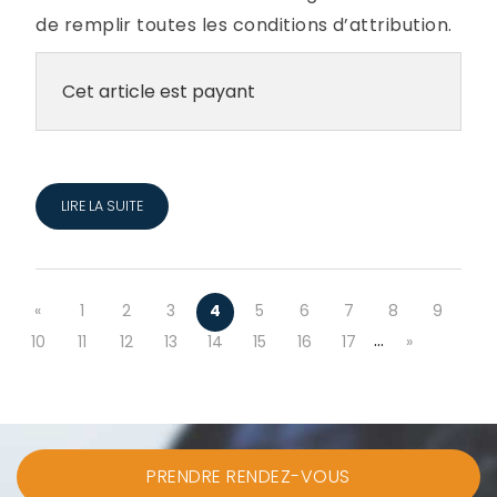
de remplir toutes les conditions d’attribution.
Cet article est payant
LIRE LA SUITE
«
1
2
3
4
5
6
7
8
9
…
10
11
12
13
14
15
16
17
»
PRENDRE RENDEZ-VOUS