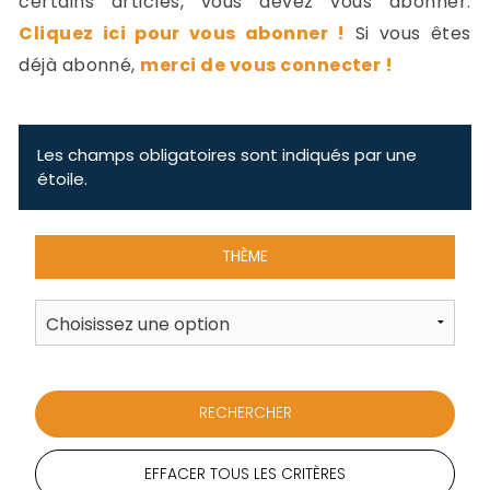
certains articles, vous devez vous abonner.
-
Cliquez ici pour vous abonner !
Si vous êtes
a
c
déjà abonné,
merci de vous connecter !
2
F
L
u
Les champs obligatoires sont indiqués par une
étoile.
THÈME
EFFACER TOUS LES CRITÈRES