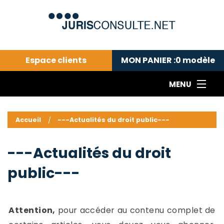
Espace clients
MON PANIER :
0
modèle
MENU
Le cabinet COLL
---Actualités du droit public---
L
Accueil
---Actualités du droit public---
Droit pénal---
c
Droit privé ---
C
---Actualités du droit
Abonnement aux actualités
C
public---
---Me contacter
C
B
-
d
-
Attention,
pour accéder au contenu complet de
h
-