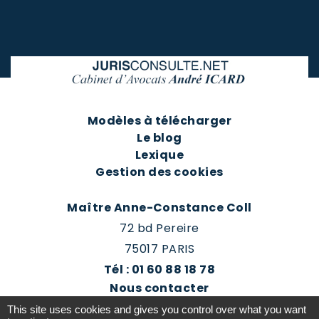
Modèles à télécharger
Le blog
Lexique
Gestion des cookies
Maître Anne-Constance Coll
72 bd Pereire
75017 PARIS
Tél : 01 60 88 18 78
Nous contacter
Prendre rendez-vous
This site uses cookies and gives you control over what you want