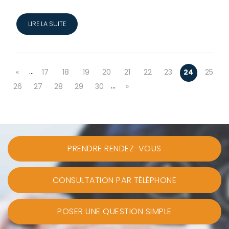
LIRE LA SUITE
…
«
17
18
19
20
21
22
23
24
25
…
26
27
28
29
30
»
PRENDRE RENDEZ-VOUS
CONSULTATION PAR TÉLÉPHONE
POSER UNE QUESTION SIMPLE