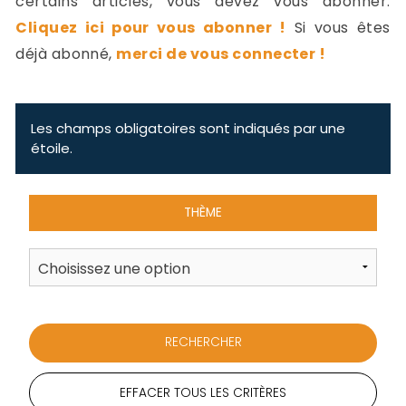
certains articles, vous devez vous abonner.
-
Cliquez ici pour vous abonner !
Si vous êtes
a
c
déjà abonné,
merci de vous connecter !
2
F
L
u
Les champs obligatoires sont indiqués par une
étoile.
THÈME
EFFACER TOUS LES CRITÈRES