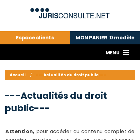
Espace clients
MON PANIER :
0
modèle
MENU
Le cabinet COLL
---Actualités du droit public---
L
Accueil
---Actualités du droit public---
Droit pénal---
c
Droit privé ---
C
---Actualités du droit
Abonnement aux actualités
C
public---
---Me contacter
C
B
-
d
-
Attention,
pour accéder au contenu complet de
h
-