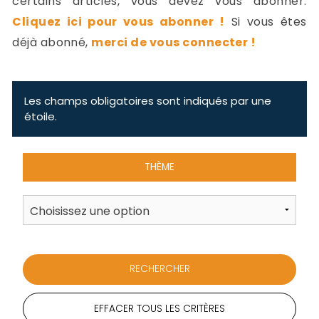
certains articles, vous devez vous abonner.
-
Cliquez ici pour vous abonner !
Si vous êtes
a
c
déjà abonné,
merci de vous connecter !
2
F
L
u
Les champs obligatoires sont indiqués par une
étoile.
THÈME
EFFACER TOUS LES CRITÈRES