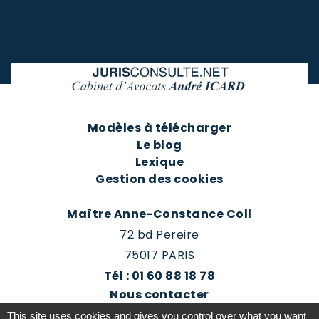
Modèles à télécharger
Le blog
Lexique
Gestion des cookies
Maître Anne-Constance Coll
72 bd Pereire
75017 PARIS
Tél : 01 60 88 18 78
Nous contacter
Prendre rendez-vous
This site uses cookies and gives you control over what you want