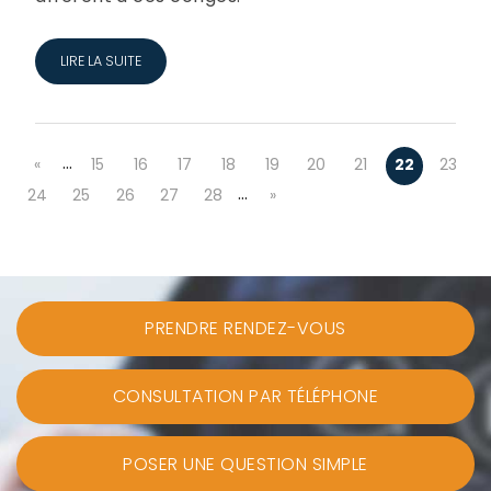
LIRE LA SUITE
…
«
15
16
17
18
19
20
21
22
23
…
24
25
26
27
28
»
PRENDRE RENDEZ-VOUS
CONSULTATION PAR TÉLÉPHONE
POSER UNE QUESTION SIMPLE