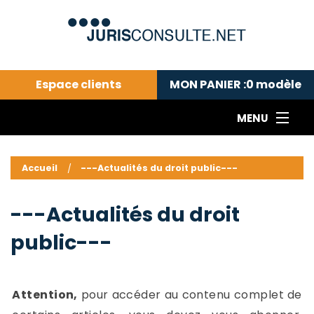
Espace clients
MON PANIER :
0
modèle
MENU
Le cabinet COLL
---Actualités du droit public---
L
Accueil
---Actualités du droit public---
Droit pénal---
c
Droit privé ---
C
---Actualités du droit
Abonnement aux actualités
C
public---
---Me contacter
C
B
-
d
-
Attention,
pour accéder au contenu complet de
h
-