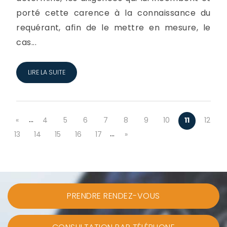
porté cette carence à la connaissance du
requérant, afin de le mettre en mesure, le
cas...
LIRE LA SUITE
…
«
4
5
6
7
8
9
10
11
12
…
13
14
15
16
17
»
PRENDRE RENDEZ-VOUS