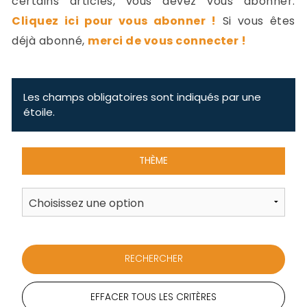
certains articles, vous devez vous abonner.
-
Cliquez ici pour vous abonner !
Si vous êtes
a
c
déjà abonné,
merci de vous connecter !
2
F
L
u
Les champs obligatoires sont indiqués par une
étoile.
THÈME
EFFACER TOUS LES CRITÈRES