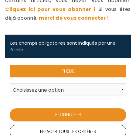
certains articles, vous devez vous abonner.
-
Cliquez ici pour vous abonner !
Si vous êtes
a
c
déjà abonné,
merci de vous connecter !
2
F
L
u
Les champs obligatoires sont indiqués par une
étoile.
THÈME
EFFACER TOUS LES CRITÈRES