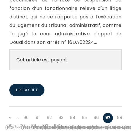
fonction d’un fonctionnaire releve d'un litige
distinct, qui ne se rapporte pas à l'exécution
du jugement du tribunal administratif, comme
l'a jugé la cour administrative d'appel de
Douai dans son arrêt n° 16DA02224...
Cet article est payant
LIRE LA SUITE
…
«
90
91
92
93
94
95
96
97
98
…
99
100
101
102
103
»
(PDF/FR/TELECHARGEMENT-
(PDF/FR/TELECHARGEMENT-
(PDF/FR/TELECHARGEMENT-
(PDF/FR/TELECHARGEMENT-
(PDF/FR/TELECHARGEMENT-
(PDF/FR/TELECHARGEMENT-
(PDF/FR/TELECHARGEMEN
(PDF/FR/TELECHAR
(PDF/F