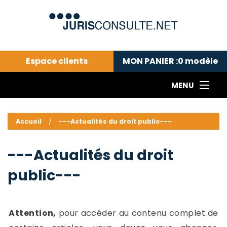
Espace clients
MON PANIER :
0
modèle
MENU
Le cabinet COLL
---Actualités du droit public---
L
Accueil
---Actualités du droit public---
Droit pénal---
c
Droit privé ---
C
---Actualités du droit
Abonnement aux actualités
C
public---
---Me contacter
C
B
-
d
-
Attention,
pour accéder au contenu complet de
h
-