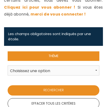
certains articles, vous devez vous abonner.
-
Cliquez ici pour vous abonner !
Si vous êtes
a
c
déjà abonné,
merci de vous connecter !
2
F
L
u
Les champs obligatoires sont indiqués par une
étoile.
THÈME
EFFACER TOUS LES CRITÈRES