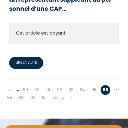
sonnel d’une CAP...
Cet article est payant
LIRE LA SUITE
…
«
89
90
91
92
93
94
95
96
97
…
98
99
100
101
102
»