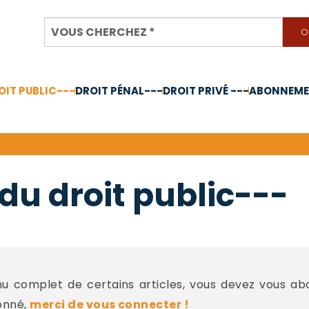
OIT PUBLIC---
DROIT PÉNAL---
DROIT PRIVÉ ---
ABONNEMEN
nnée 2024
du droit public---
 complet de certains articles, vous devez vous a
onné,
merci de vous connecter !