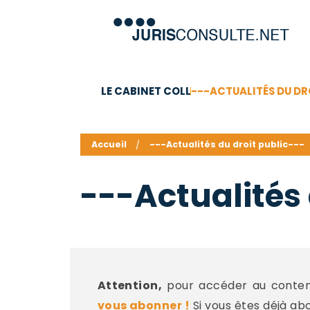
LE CABINET COLL
---ACTUALITÉS DU DR
C.V.
Compétences
Barême des honoraires - a
Accueil
---Actualités du droit public---
---Actualités 
Attention,
pour accéder au contenu
vous abonner !
Si vous êtes déjà ab