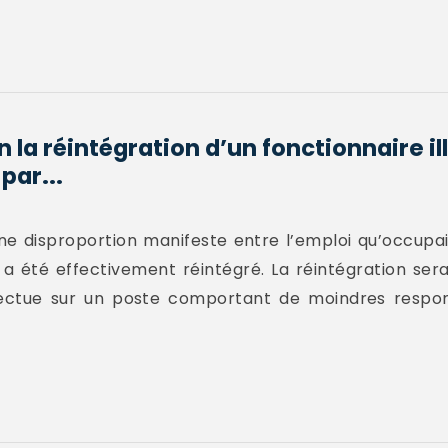
n la réintégration d’un fonctionnaire 
par...
 une disproportion manifeste entre l’emploi qu’occupai
l a été effectivement réintégré. La réintégration ser
effectue sur un poste comportant de moindres respon