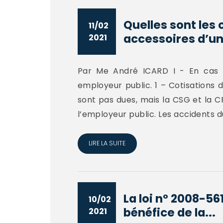
Quelles sont les 
11/02
accessoires d’un.
2021
Par Me André ICARD I - En cas d’
employeur public. 1 – Cotisations d
sont pas dues, mais la CSG et la 
l’employeur public. Les accidents du
LIRE LA SUITE
La loi n° 2008-561
10/02
bénéfice de la...
2021