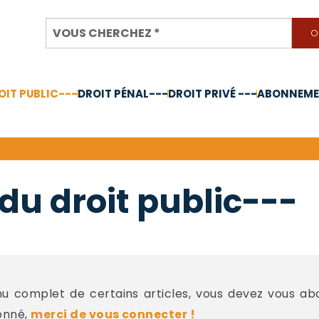
OIT PUBLIC---
DROIT PÉNAL---
DROIT PRIVÉ ---
ABONNEMEN
nnée 2024
du droit public---
 complet de certains articles, vous devez vous a
onné,
merci de vous connecter !