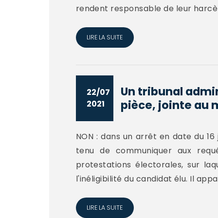
rendent responsable de leur harcèl
LIRE LA SUITE
Un tribunal admi
22/07
pièce, jointe au 
2021
NON : dans un arrêt en date du 16 ju
tenu de communiquer aux requér
protestations électorales, sur la
l'inéligibilité du candidat élu. Il ap
LIRE LA SUITE