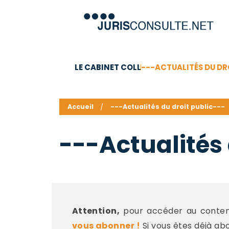
LE CABINET COLL
---ACTUALITÉS DU DR
C.V.
Compétences
Barême des honoraires - a
Accueil
---Actualités du droit public---
---Actualités 
Attention,
pour accéder au contenu
vous abonner !
Si vous êtes déjà ab