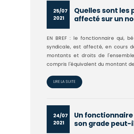
Quelles sont les
25/07
affecté sur un no
2021
EN BREF : le fonctionnaire qui, b
syndicale, est affecté, en cours 
montants et droits de l'ensembl
compris l'équivalent du montant de la
LIRE LA SUITE
Un fonctionnaire
24/07
son grade peut-il
2021