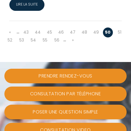
LIRE LA SUITE
…
«
43
44
45
46
47
48
49
50
51
…
52
53
54
55
56
»
PRENDRE RENDEZ-VOUS
CONSULTATION PAR TÉLÉPHONE
POSER UNE QUESTION SIMPLE
CONSULTATION VIDEO