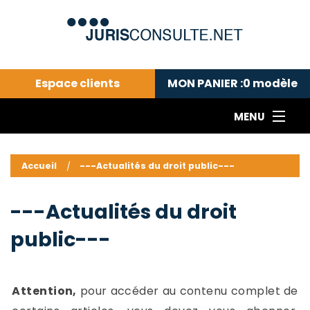
Espace clients
MON PANIER :
0
modèle
MENU
Le cabinet COLL
---Actualités du droit public---
L
Accueil
---Actualités du droit public---
Droit pénal---
c
Droit privé ---
C
---Actualités du droit
Abonnement aux actualités
C
public---
---Me contacter
C
B
-
d
-
Attention,
pour accéder au contenu complet de
h
-