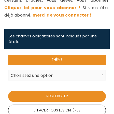
certains articles, vous devez vous abonner.
-
Cliquez ici pour vous abonner !
Si vous êtes
a
c
déjà abonné,
merci de vous connecter !
2
F
L
u
Les champs obligatoires sont indiqués par une
étoile.
THÈME
EFFACER TOUS LES CRITÈRES