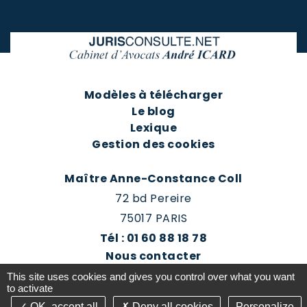
Modèles à télécharger
Le blog
Lexique
Gestion des cookies
Maître Anne-Constance Coll
72 bd Pereire
75017 PARIS
Tél : 01 60 88 18 78
Nous contacter
Prendre rendez-vous
This site uses cookies and gives you control over what you want
Espace client du cabinet
to activate
OK, accept all
Deny all cookies
Personalize