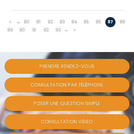
…
«
80
81
82
83
84
85
86
87
88
…
89
90
91
92
93
»
PRENDRE RENDEZ-VOUS
CONSULTATION PAR TÉLÉPHONE
POSER UNE QUESTION SIMPLE
CONSULTATION VIDEO