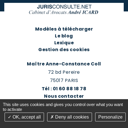
Modèles à télécharger
Le blog
Lexique
Gestion des cookies
Maître Anne-Constance Coll
72 bd Pereire
75017 PARIS
Tél : 01 60 88 18 78
Nous contacter
Prendre rendez-vous
This site uses cookies and gives you control over what you want
Espace client du cabinet
to activate
OK, accept all
Deny all cookies
Personalize
©2016-26 Jurisconsulte - Tous droits réservés -