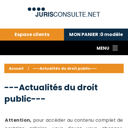
Espace clients
MON PANIER :
0
modèle
MENU
Le cabinet COLL
---Actualités du droit public---
L
Accueil
---Actualités du droit public---
Droit pénal---
c
Droit privé ---
C
---Actualités du droit
Abonnement aux actualités
C
public---
---Me contacter
C
B
-
d
-
Attention,
pour accéder au contenu complet de
h
-