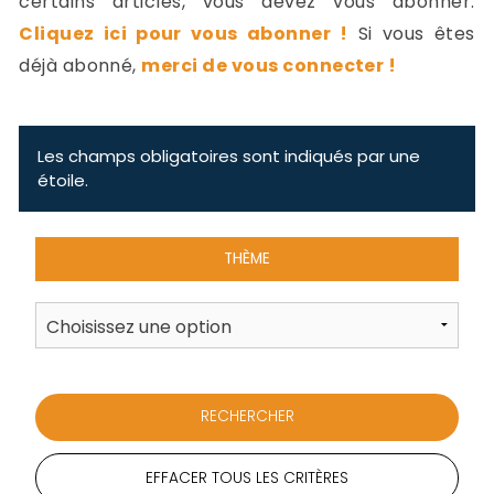
certains articles, vous devez vous abonner.
-
Cliquez ici pour vous abonner !
Si vous êtes
a
c
déjà abonné,
merci de vous connecter !
2
F
L
u
Les champs obligatoires sont indiqués par une
étoile.
THÈME
EFFACER TOUS LES CRITÈRES