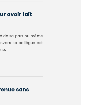
r avoir fait
lacé de sa part ou même
envers sa collègue est
âme.
rvenue sans