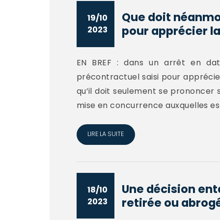
Que doit néanmoin
19/10
pour apprécier la.
2023
EN BREF : dans un arrêt en date
précontractuel saisi pour apprécier
qu’il doit seulement se prononcer s
mise en concurrence auxquelles est
LIRE LA SUITE
Une décision ent
18/10
retirée ou abrogé
2023