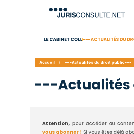
LE CABINET COLL
---ACTUALITÉS DU DR
C.V.
Compétences
Barême des honoraires - a
Accueil
---Actualités du droit public---
---Actualités 
Attention,
pour accéder au contenu
vous abonner !
Si vous êtes déjà ab