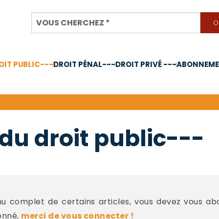
OIT PUBLIC---
DROIT PÉNAL---
DROIT PRIVÉ ---
ABONNEMEN
nnée 2024
du droit public---
 complet de certains articles, vous devez vous a
onné,
merci de vous connecter !