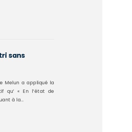
tri sans
de Melun a appliqué la
f qu’ « En l’état de
ant à la...