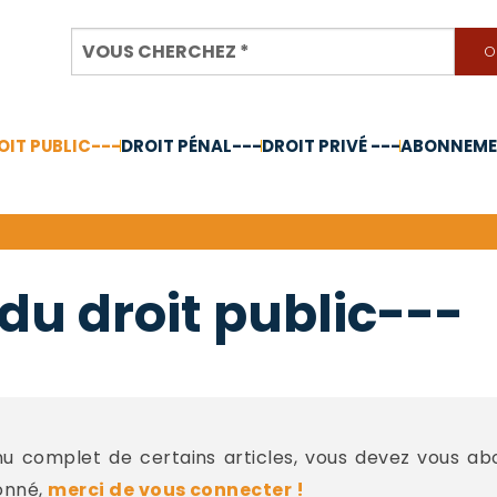
OIT PUBLIC---
DROIT PÉNAL---
DROIT PRIVÉ ---
ABONNEMEN
nnée 2024
du droit public---
 complet de certains articles, vous devez vous a
onné,
merci de vous connecter !