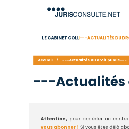
LE CABINET COLL
---ACTUALITÉS DU DR
C.V.
Compétences
Barême des honoraires - a
Accueil
---Actualités du droit public---
---Actualités 
Attention,
pour accéder au contenu
vous abonner !
Si vous êtes déjà ab