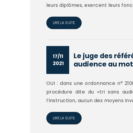
leurs diplômes, exercent leurs fonct
LIRE LA SUITE
Le juge des réfé
17/11
audience au moti
2021
OUI : dans une ordonnance n° 2108
procédure dite du «tri sans aud
l’instruction, aucun des moyens invo
LIRE LA SUITE