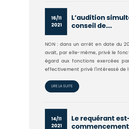
L’audition simult
16/11
conseil de...
2021
NON : dans un arrêt en date du 20 j
avait, par elle-même, privé le fon
égard aux fonctions exercées par 
effectivement privé l'intéressé de l
LIRE LA SUITE
Le requérant est-
14/11
commencement d
2021