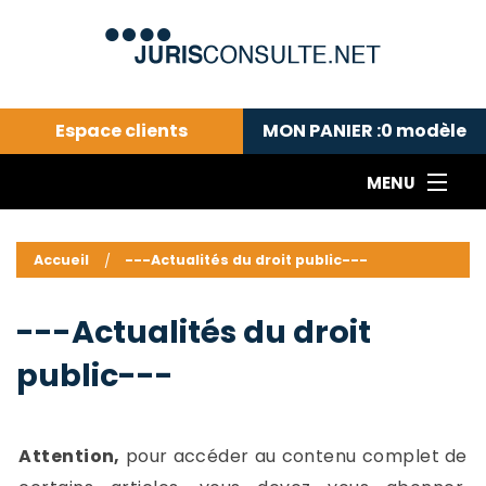
Espace clients
MON PANIER :
0
modèle
MENU
Le cabinet COLL
---Actualités du droit public---
L
Accueil
---Actualités du droit public---
Droit pénal---
c
Droit privé ---
C
---Actualités du droit
Abonnement aux actualités
C
public---
---Me contacter
C
B
-
d
-
Attention,
pour accéder au contenu complet de
h
-