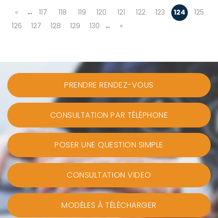
…
«
117
118
119
120
121
122
123
124
125
…
126
127
128
129
130
»
PRENDRE RENDEZ-VOUS
CONSULTATION PAR TÉLÉPHONE
POSER UNE QUESTION SIMPLE
CONSULTATION VIDEO
MODÈLES À TÉLÉCHARGER