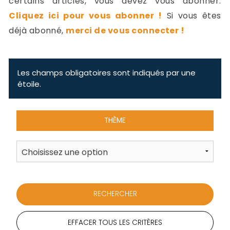
certains articles, vous devez vous abonner.
-
Cliquez ici pour vous abonner !
Si vous êtes
a
c
déjà abonné,
merci de vous connecter !
2
F
L
u
Les champs obligatoires sont indiqués par une
étoile.
THÈME
EFFACER TOUS LES CRITÈRES