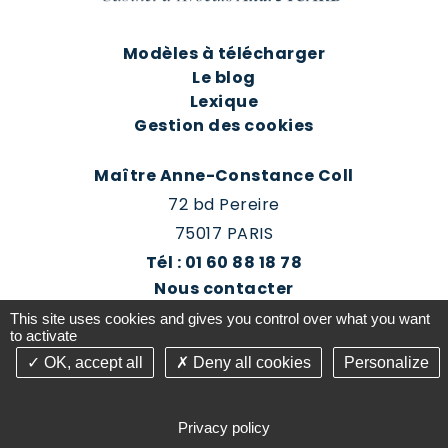
Modèles à télécharger
Le blog
Lexique
Gestion des cookies
Maître Anne-Constance Coll
72 bd Pereire
75017 PARIS
Tél : 01 60 88 18 78
Nous contacter
Prendre rendez-vous
This site uses cookies and gives you control over what you want
Espace client du cabinet
to activate
OK, accept all
Deny all cookies
Personalize
©2016-26 Jurisconsulte - Tous droits réservés -
Conception Absolute Communication & Création
Privacy policy
Answeb -
Gestion cookies