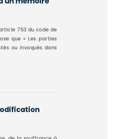
 à un mémoire
’article 753 du code de
pose que « Les parties
ntés ou invoqués dans
odification
he, de la souffrance à