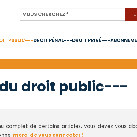
OIT PUBLIC---
DROIT PÉNAL---
DROIT PRIVÉ ---
ABONNEMEN
nnée 2024
du droit public---
 complet de certains articles, vous devez vous a
onné,
merci de vous connecter !