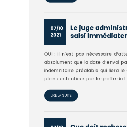
Le juge administr
07/10
saisi immédiatem
2021
OUI : il n’est pas nécessaire d’att
absolument que la date d’envoi p
indemnitaire préalable qui liera l
plein contentieux par le greffe du t
LIRE LA SUITE