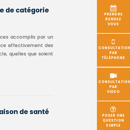
e de catégorie
PRENDRE
RENDEZ
VOUS
vices accomplis par un
rce effectivement des
CONSULTATIO
le, quelles que soient
PAR
TÉLÉPHONE
CONSULTATIO
PAR
VIDEO
raison de santé
POSER UNE
QUESTION
SIMPLE