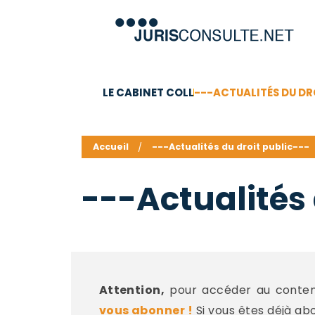
LE CABINET COLL
---ACTUALITÉS DU DR
C.V.
Compétences
Barême des honoraires - a
Accueil
---Actualités du droit public---
---Actualités 
Attention,
pour accéder au contenu
vous abonner !
Si vous êtes déjà ab