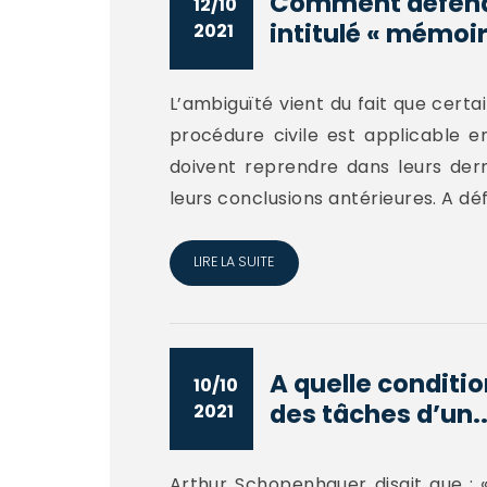
Comment défendr
12/10
intitulé « mémoir
2021
L’ambiguïté vient du fait que certa
procédure civile est applicable en
doivent reprendre dans leurs der
leurs conclusions antérieures. A défa
LIRE LA SUITE
A quelle conditi
10/10
des tâches d’un..
2021
Arthur Schopenhauer disait que : 