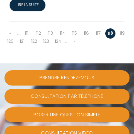
LIRE LA SUITE
…
«
111
112
113
114
115
116
117
118
119
…
120
121
122
123
124
»
PRENDRE RENDEZ-VOUS
CONSULTATION PAR TÉLÉPHONE
POSER UNE QUESTION SIMPLE
CONSULTATION VIDEO