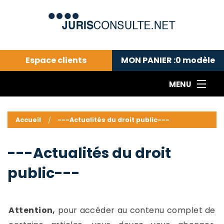
Espace clients
MON PANIER :
0
modèle
MENU
Le cabinet COLL
---Actualités du droit public---
L
Accueil
---Actualités du droit public---
Droit pénal---
c
Droit privé ---
C
---Actualités du droit
Abonnement aux actualités
C
public---
---Me contacter
C
B
-
d
-
Attention,
pour accéder au contenu complet de
h
-