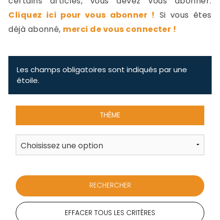
certains articles, vous devez vous abonner.
-
Cliquez ici pour vous abonner !
Si vous êtes
a
c
déjà abonné,
merci de vous connecter !
2
F
L
u
Les champs obligatoires sont indiqués par une
étoile.
THÈME
EFFACER TOUS LES CRITÈRES