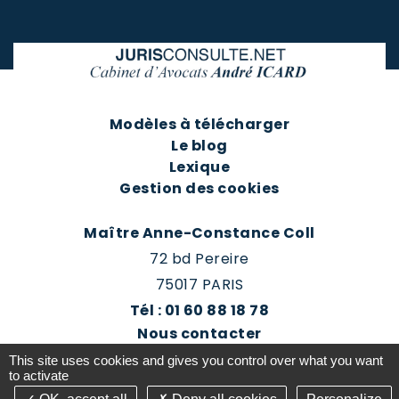
Modèles à télécharger
Le blog
Lexique
Gestion des cookies
Maître Anne-Constance Coll
72 bd Pereire
75017 PARIS
Tél : 01 60 88 18 78
Nous contacter
Prendre rendez-vous
This site uses cookies and gives you control over what you want
Espace client du cabinet
to activate