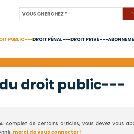
OIT PUBLIC---
DROIT PÉNAL---
DROIT PRIVÉ ---
ABONNEMEN
nnée 2024
du droit public---
 complet de certains articles, vous devez vous a
onné,
merci de vous connecter !