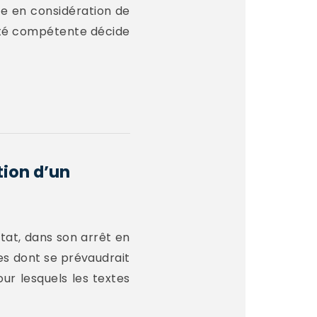
ise en considération de
orité compétente décide
tion d’un
’Etat, dans son arrêt en
res dont se prévaudrait
our lesquels les textes