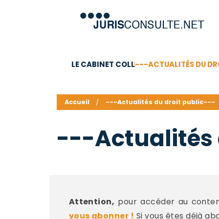
LE CABINET COLL
---ACTUALITÉS DU DR
C.V.
Compétences
Barême des honoraires - a
Accueil
---Actualités du droit public---
---Actualités 
Attention,
pour accéder au contenu
vous abonner !
Si vous êtes déjà ab