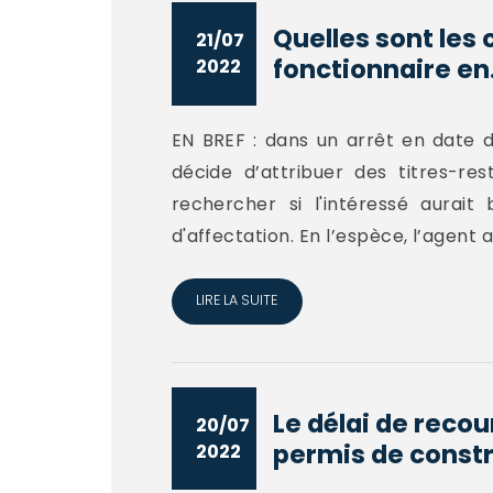
Quelles sont les 
21/07
fonctionnaire en.
2022
EN BREF : dans un arrêt en date du
décide d’attribuer des titres-res
rechercher si l'intéressé aurait
d'affectation. En l’espèce, l’agent au
LIRE LA SUITE
Le délai de recou
20/07
permis de constru
2022