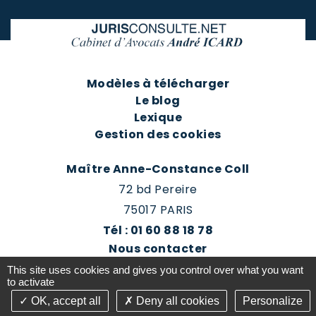
Modèles à télécharger
Le blog
Lexique
Gestion des cookies
Maître Anne-Constance Coll
72 bd Pereire
75017 PARIS
Tél : 01 60 88 18 78
Nous contacter
Prendre rendez-vous
This site uses cookies and gives you control over what you want
Espace client du cabinet
to activate
OK, accept all
Deny all cookies
Personalize