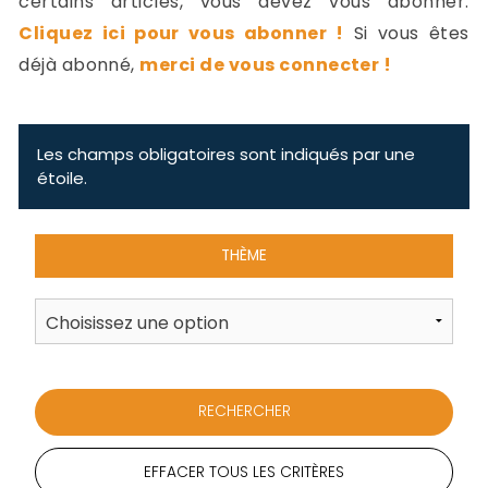
certains articles, vous devez vous abonner.
-
Cliquez ici pour vous abonner !
Si vous êtes
a
c
déjà abonné,
merci de vous connecter !
2
F
L
u
Les champs obligatoires sont indiqués par une
étoile.
THÈME
EFFACER TOUS LES CRITÈRES