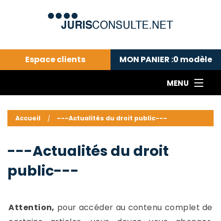
Espace clients
MON PANIER :
0
modèle
MENU
Le cabinet COLL
---Actualités du droit public---
L
Accueil
---Actualités du droit public---
Droit pénal---
c
Droit privé ---
C
---Actualités du droit
Abonnement aux actualités
C
public---
---Me contacter
C
B
-
d
-
Attention,
pour accéder au contenu complet de
h
-