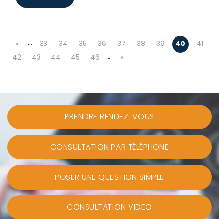
…
«
33
34
35
36
37
38
39
40
41
…
42
43
44
45
46
»
PRENDRE RENDEZ-VOUS
CONSULTATION PAR TÉLÉPHONE
POSER UNE QUESTION SIMPLE
CONSULTATION VIDEO