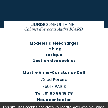
Modèles à télécharger
Le blog
Lexique
Gestion des cookies
Maître Anne-Constance Coll
72 bd Pereire
75017 PARIS
Tél : 01 60 88 18 78
Nous contacter
Prendre rendez-vous
This site uses cookies and gives you control over what you want