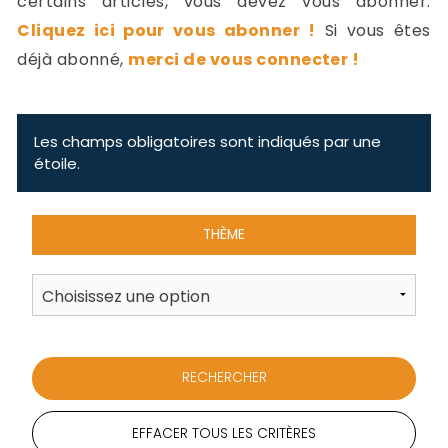
certains articles, vous devez vous abonner.
-
Cliquez ici pour vous abonner !
Si vous êtes
a
c
déjà abonné,
merci de vous connecter !
2
F
L
u
Les champs obligatoires sont indiqués par une
étoile.
THÈME
EFFACER TOUS LES CRITÈRES