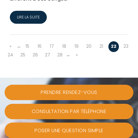
LIRE LA SUITE
…
«
15
16
17
18
19
20
21
22
23
…
24
25
26
27
28
»
PRENDRE RENDEZ-VOUS
CONSULTATION PAR TÉLÉPHONE
POSER UNE QUESTION SIMPLE