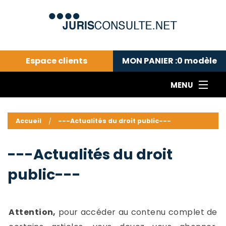
Espace clients
MON PANIER :
0
modèle
MENU
Le cabinet COLL
---Actualités du droit public---
L
Accueil
---Actualités du droit public---
Droit pénal---
c
Droit privé ---
C
---Actualités du droit
Abonnement aux actualités
C
public---
---Me contacter
C
B
-
d
-
Attention,
pour accéder au contenu complet de
h
-