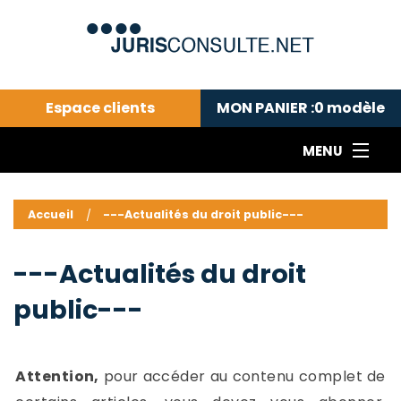
Espace clients
MON PANIER :
0
modèle
MENU
Le cabinet COLL
---Actualités du droit public---
L
Accueil
---Actualités du droit public---
Droit pénal---
c
Droit privé ---
C
---Actualités du droit
Abonnement aux actualités
C
public---
---Me contacter
C
B
-
d
-
Attention,
pour accéder au contenu complet de
h
-