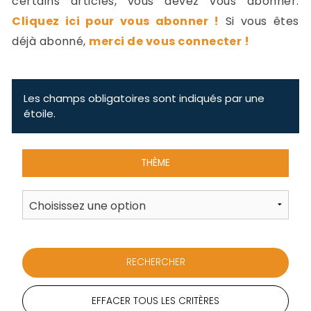
certains articles, vous devez vous abonner.
-
Cliquez ici pour vous abonner !
Si vous êtes
a
c
déjà abonné,
merci de vous connecter !
2
F
L
u
Les champs obligatoires sont indiqués par une
étoile.
THÈME
EFFACER TOUS LES CRITÈRES