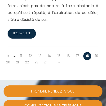
faire, n’est pas de nature à faire obstacle à
ce qu’il soit réputé, à l’expiration de ce délai,
s’être désisté de sa...
LIRE LA SUITE
…
«
11
12
13
14
15
16
17
18
19
…
20
21
22
23
24
»
PRENDRE RENDEZ-VOUS
CONSULTATION PAR TÉLÉPHONE