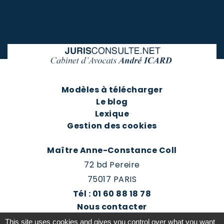
Modèles à télécharger
Le blog
Lexique
Gestion des cookies
Maître Anne-Constance Coll
72 bd Pereire
75017 PARIS
Tél : 01 60 88 18 78
Nous contacter
Prendre rendez-vous
This site uses cookies and gives you control over what you want