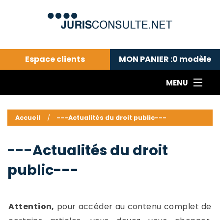
Espace clients
MON PANIER :
0
modèle
MENU
Le cabinet COLL
---Actualités du droit public---
L
Accueil
---Actualités du droit public---
Droit pénal---
c
Droit privé ---
C
---Actualités du droit
Abonnement aux actualités
C
public---
---Me contacter
C
B
-
d
-
Attention,
pour accéder au contenu complet de
h
-