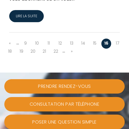
LIRE LA SUITE
…
«
9
10
11
12
13
14
15
16
17
…
18
19
20
21
22
»
PRENDRE RENDEZ-VOUS
CONSULTATION PAR TÉLÉPHONE
POSER UNE QUESTION SIMPLE