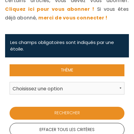
certains articles, vous devez vous abonner.
-
Cliquez ici pour vous abonner !
Si vous êtes
a
c
déjà abonné,
merci de vous connecter !
2
F
L
u
Les champs obligatoires sont indiqués par une
étoile.
THÈME
EFFACER TOUS LES CRITÈRES