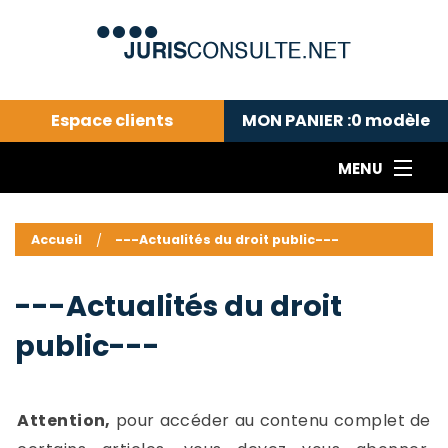
Espace clients
MON PANIER :
0
modèle
MENU
Le cabinet COLL
---Actualités du droit public---
L
Accueil
---Actualités du droit public---
Droit pénal---
c
Droit privé ---
C
---Actualités du droit
Abonnement aux actualités
C
public---
---Me contacter
C
B
-
d
-
Attention,
pour accéder au contenu complet de
h
-