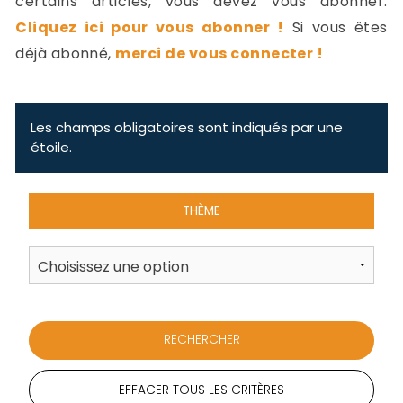
certains articles, vous devez vous abonner.
-
Cliquez ici pour vous abonner !
Si vous êtes
a
c
déjà abonné,
merci de vous connecter !
2
F
L
u
Les champs obligatoires sont indiqués par une
étoile.
THÈME
EFFACER TOUS LES CRITÈRES