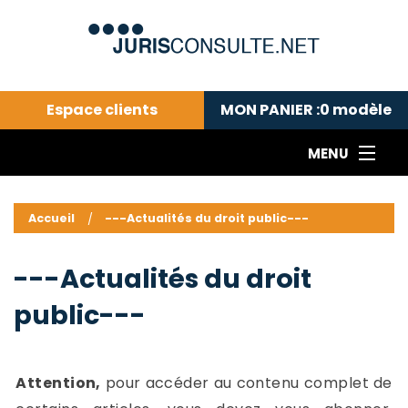
Espace clients
MON PANIER :
0
modèle
MENU
Le cabinet COLL
---Actualités du droit public---
L
Accueil
---Actualités du droit public---
Droit pénal---
c
Droit privé ---
C
---Actualités du droit
Abonnement aux actualités
C
public---
---Me contacter
C
B
-
d
-
Attention,
pour accéder au contenu complet de
h
-