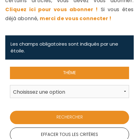
certains articles, vous devez vous abonner.
-
Cliquez ici pour vous abonner !
Si vous êtes
a
c
déjà abonné,
merci de vous connecter !
2
F
L
u
Les champs obligatoires sont indiqués par une
étoile.
THÈME
EFFACER TOUS LES CRITÈRES