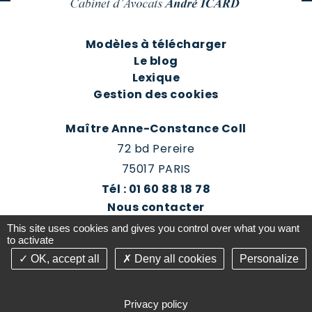
Modèles à télécharger
Le blog
Lexique
Gestion des cookies
Maître Anne-Constance Coll
72 bd Pereire
75017 PARIS
Tél : 01 60 88 18 78
Nous contacter
Prendre rendez-vous
This site uses cookies and gives you control over what you want
Espace client du cabinet
to activate
OK, accept all
Deny all cookies
Personalize
©2016-26 Jurisconsulte - Tous droits réservés -
Conception Absolute Communication & Création
Privacy policy