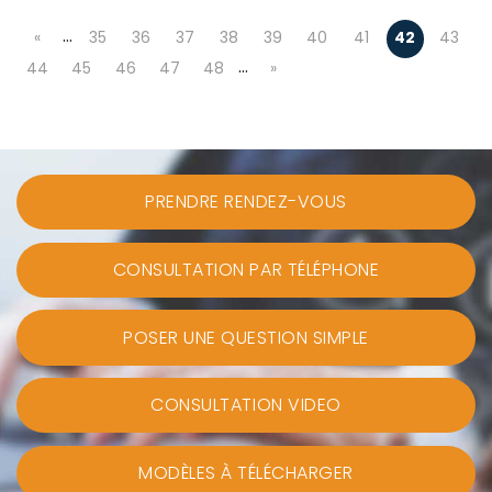
…
«
35
36
37
38
39
40
41
42
43
…
44
45
46
47
48
»
PRENDRE RENDEZ-VOUS
CONSULTATION PAR TÉLÉPHONE
POSER UNE QUESTION SIMPLE
CONSULTATION VIDEO
MODÈLES À TÉLÉCHARGER