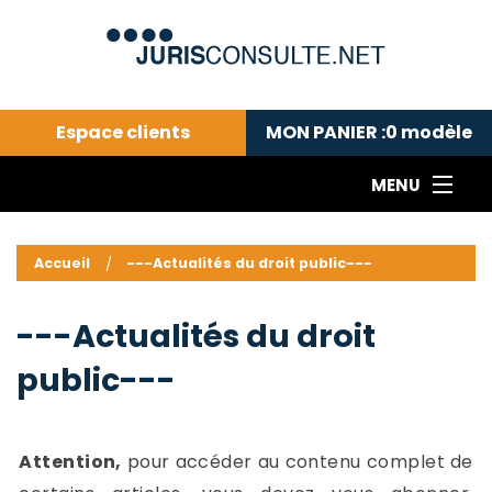
Espace clients
MON PANIER :
0
modèle
MENU
Le cabinet COLL
---Actualités du droit public---
L
Accueil
---Actualités du droit public---
Droit pénal---
c
Droit privé ---
C
---Actualités du droit
Abonnement aux actualités
C
public---
---Me contacter
C
B
-
d
-
Attention,
pour accéder au contenu complet de
h
-