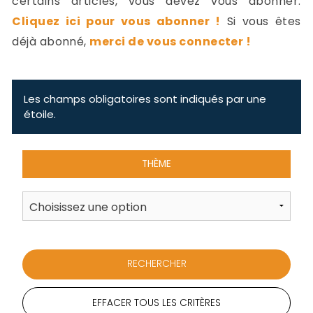
certains articles, vous devez vous abonner.
-
Cliquez ici pour vous abonner !
Si vous êtes
a
c
déjà abonné,
merci de vous connecter !
2
F
L
u
Les champs obligatoires sont indiqués par une
étoile.
THÈME
EFFACER TOUS LES CRITÈRES