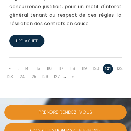
concurrence justifiait, pour un motif d'intérêt
général tenant au respect de ces règles, la
résiliation des contrats en cause.
LIRE LA SUITE
…
«
114
115
116
117
118
119
120
121
122
…
123
124
125
126
127
»
PRENDRE RENDEZ-VOUS
CONSULTATION PAR TÉLÉPHONE