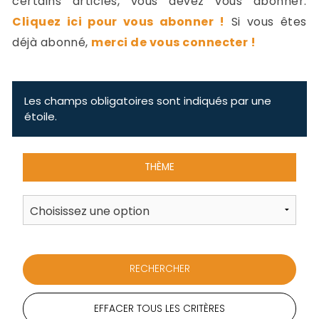
certains articles, vous devez vous abonner.
-
Cliquez ici pour vous abonner !
Si vous êtes
a
c
déjà abonné,
merci de vous connecter !
2
F
L
u
Les champs obligatoires sont indiqués par une
étoile.
THÈME
EFFACER TOUS LES CRITÈRES