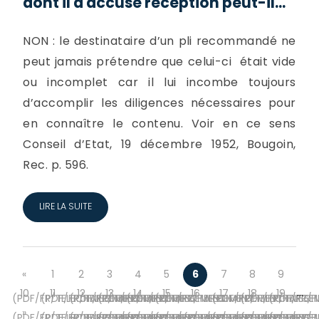
dont il a accusé réception peut-il...
NON : le destinataire d’un pli recommandé ne
peut jamais prétendre que celui-ci était vide
ou incomplet car il lui incombe toujours
d’accomplir les diligences nécessaires pour
en connaître le contenu. Voir en ce sens
Conseil d’Etat, 19 décembre 1952, Bougoin,
Rec. p. 596.
LIRE LA SUITE
«
1
2
3
4
5
6
7
8
9
…
10
11
12
13
14
15
16
17
18
19
(PDF/FR/TELECHARGEMENT-
(PDF/FR/TELECHARGEMENT-
(PDF/FR/TELECHARGEMENT-
(PDF/FR/TELECHARGEMENT-
(PDF/FR/TELECHARGEMENT-
(PDF/FR/TELECHARGEMENT-
(PDF/FR/TELECHARGE
(PDF/FR/TELEC
(PDF/FR/
»
(PDF/FR/TELECHARGEMENT-
(PDF/FR/TELECHARGEMENT-
(PDF/FR/TELECHARGEMENT-
(PDF/FR/TELECHARGEMENT-
(PDF/FR/TELECHARGEMENT-
(PDF/FR/TELECHARGEMENT-
(PDF/FR/TELECHARGEMENT-
(PDF/FR/TELECHARGE
(PDF/FR/TELEC
(PDF/FR/