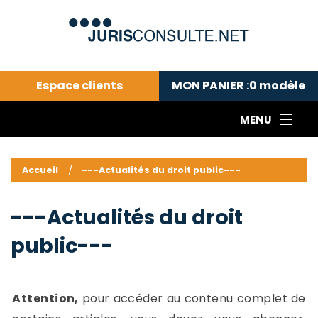
Espace clients
MON PANIER :
0
modèle
MENU
Le cabinet COLL
---Actualités du droit public---
L
Accueil
---Actualités du droit public---
Droit pénal---
c
Droit privé ---
C
---Actualités du droit
Abonnement aux actualités
C
public---
---Me contacter
C
B
-
d
-
Attention,
pour accéder au contenu complet de
h
-