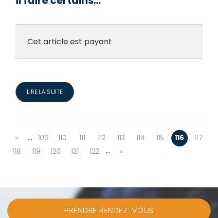
il faire certains...
Cet article est payant
LIRE LA SUITE
…
«
109
110
111
112
113
114
115
116
117
…
118
119
120
121
122
»
PRENDRE RENDEZ-VOUS