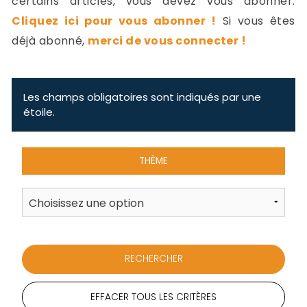
certains articles, vous devez vous abonner.
-
Cliquez ici pour vous abonner !
Si vous êtes
a
c
déjà abonné,
merci de vous connecter !
2
F
L
u
Les champs obligatoires sont indiqués par une
étoile.
THÈME
EFFACER TOUS LES CRITÈRES