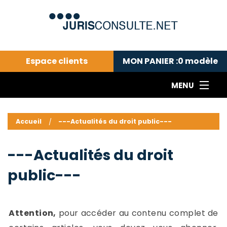
Espace clients
MON PANIER :
0
modèle
MENU
Le cabinet COLL
---Actualités du droit public---
L
Accueil
---Actualités du droit public---
Droit pénal---
c
Droit privé ---
C
---Actualités du droit
Abonnement aux actualités
C
public---
---Me contacter
C
B
-
d
-
Attention,
pour accéder au contenu complet de
h
-