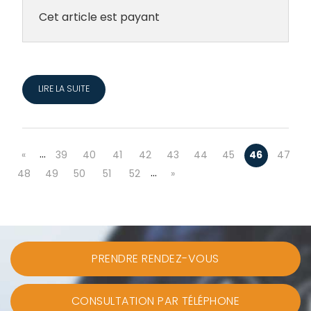
Cet article est payant
LIRE LA SUITE
…
«
39
40
41
42
43
44
45
46
47
…
48
49
50
51
52
»
PRENDRE RENDEZ-VOUS
CONSULTATION PAR TÉLÉPHONE