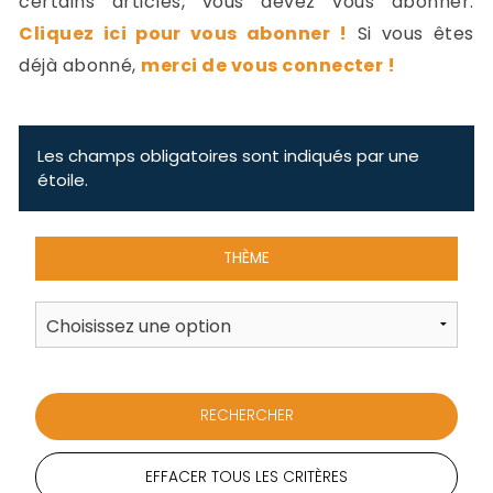
certains articles, vous devez vous abonner.
-
Cliquez ici pour vous abonner !
Si vous êtes
a
c
déjà abonné,
merci de vous connecter !
2
F
L
u
Les champs obligatoires sont indiqués par une
étoile.
THÈME
EFFACER TOUS LES CRITÈRES