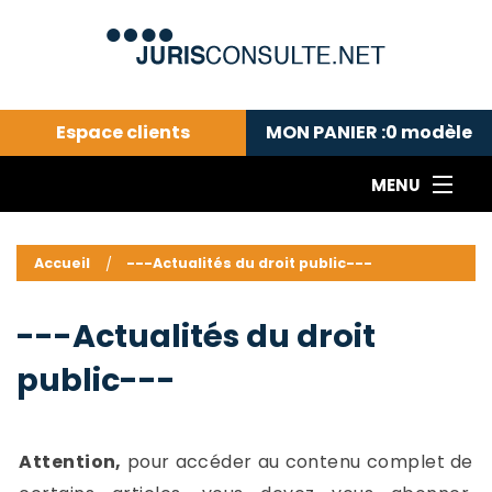
Espace clients
MON PANIER :
0
modèle
MENU
Le cabinet COLL
---Actualités du droit public---
L
Accueil
---Actualités du droit public---
Droit pénal---
c
Droit privé ---
C
---Actualités du droit
Abonnement aux actualités
C
public---
---Me contacter
C
B
-
d
-
Attention,
pour accéder au contenu complet de
h
-