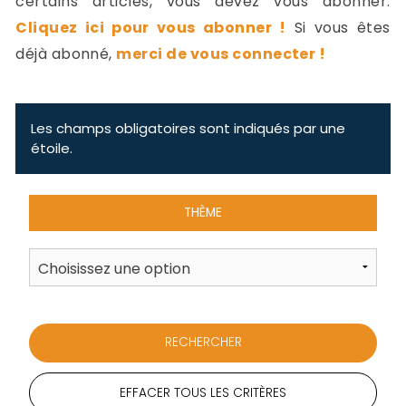
certains articles, vous devez vous abonner.
-
Cliquez ici pour vous abonner !
Si vous êtes
a
c
déjà abonné,
merci de vous connecter !
2
F
L
u
Les champs obligatoires sont indiqués par une
étoile.
THÈME
EFFACER TOUS LES CRITÈRES