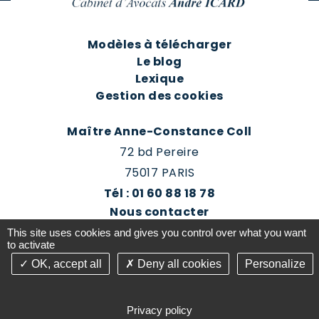
Modèles à télécharger
Le blog
Lexique
Gestion des cookies
Maître Anne-Constance Coll
72 bd Pereire
75017 PARIS
Tél : 01 60 88 18 78
Nous contacter
Prendre rendez-vous
This site uses cookies and gives you control over what you want
Espace client du cabinet
to activate
OK, accept all
Deny all cookies
Personalize
©2016-26 Jurisconsulte - Tous droits réservés -
Conception Absolute Communication & Création
Privacy policy