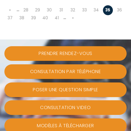
…
«
28
29
30
31
32
33
34
35
36
…
37
38
39
40
41
»
PRENDRE RENDEZ-VOUS
CONSULTATION PAR TÉLÉPHONE
POSER UNE QUESTION SIMPLE
CONSULTATION VIDEO
MODÈLES À TÉLÉCHARGER