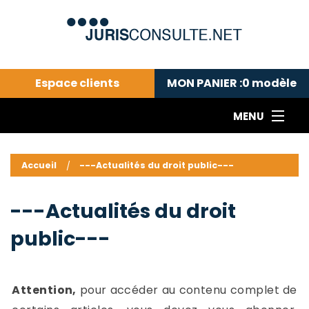
Espace clients
MON PANIER :
0
modèle
MENU
Le cabinet COLL
---Actualités du droit public---
L
Accueil
---Actualités du droit public---
Droit pénal---
c
Droit privé ---
C
---Actualités du droit
Abonnement aux actualités
C
public---
---Me contacter
C
B
-
d
-
Attention,
pour accéder au contenu complet de
h
-