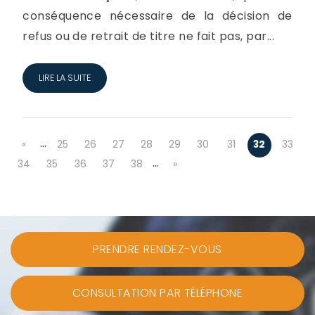
conséquence nécessaire de la décision de
refus ou de retrait de titre ne fait pas, par...
LIRE LA SUITE
…
«
25
26
27
28
29
30
31
32
33
…
34
35
36
37
38
»
PRENDRE RENDEZ-VOUS
CONSULTATION PAR TÉLÉPHONE