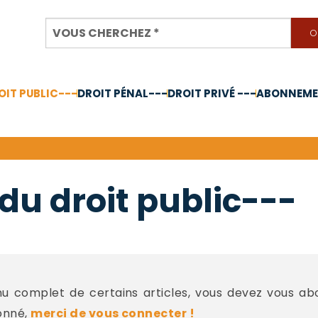
OIT PUBLIC---
DROIT PÉNAL---
DROIT PRIVÉ ---
ABONNEMEN
nnée 2024
du droit public---
 complet de certains articles, vous devez vous a
onné,
merci de vous connecter !