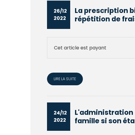
La prescription 
26/12
répétition de frai
2022
Cet article est payant
LIRE LA SUITE
L'administration 
24/12
famille si son état
2022