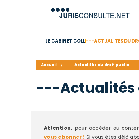
LE CABINET COLL
---ACTUALITÉS DU DR
C.V.
Compétences
Barême des honoraires - a
Accueil
---Actualités du droit public---
---Actualités 
Attention,
pour accéder au contenu
vous abonner !
Si vous êtes déjà ab