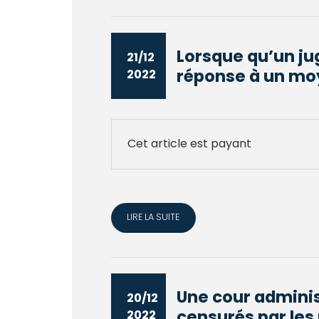
Lorsque qu’un ju
21/12
réponse à un moy
2022
Cet article est payant
LIRE LA SUITE
Une cour adminis
20/12
censurés par les 
2022