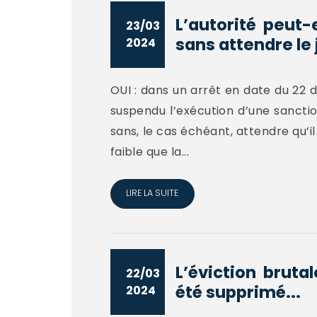
L’autorité peut-
23/03
sans attendre le
2024
OUI : dans un arrêt en date du 22 
suspendu l’exécution d’une sancti
sans, le cas échéant, attendre qu’il
faible que la...
LIRE LA SUITE
L’éviction brutal
22/03
été supprimé...
2024