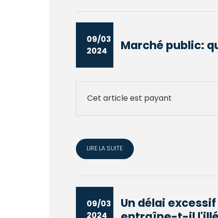
09/03
Marché public: qu
2024
Cet article est payant
LIRE LA SUITE
Un délai excessif
09/03
entraîne-t-il l'illé
2024