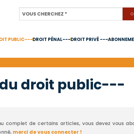
OIT PUBLIC---
DROIT PÉNAL---
DROIT PRIVÉ ---
ABONNEMEN
nnée 2024
du droit public---
 complet de certains articles, vous devez vous a
onné,
merci de vous connecter !