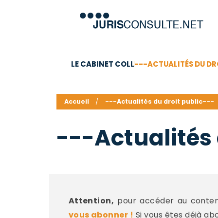
LE CABINET COLL
---ACTUALITÉS DU DR
C.V.
Compétences
Barême des honoraires - a
Accueil
---Actualités du droit public---
---Actualités 
Attention,
pour accéder au contenu
vous abonner !
Si vous êtes déjà ab