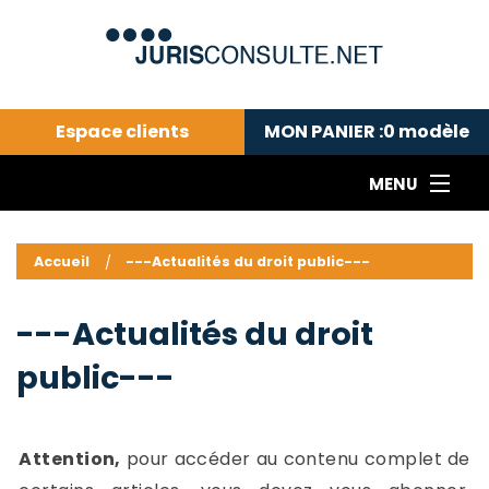
Espace clients
MON PANIER :
0
modèle
MENU
Le cabinet COLL
---Actualités du droit public---
L
Accueil
---Actualités du droit public---
Droit pénal---
c
Droit privé ---
C
---Actualités du droit
Abonnement aux actualités
C
public---
---Me contacter
C
B
-
d
-
Attention,
pour accéder au contenu complet de
h
-