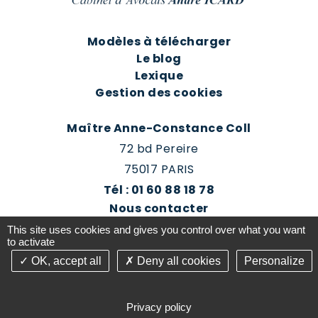
Modèles à télécharger
Le blog
Lexique
Gestion des cookies
Maître Anne-Constance Coll
72 bd Pereire
75017 PARIS
Tél : 01 60 88 18 78
Nous contacter
Prendre rendez-vous
This site uses cookies and gives you control over what you want
Espace client du cabinet
to activate
OK, accept all
Deny all cookies
Personalize
©2016-26 Jurisconsulte - Tous droits réservés -
Conception Absolute Communication & Création
Privacy policy