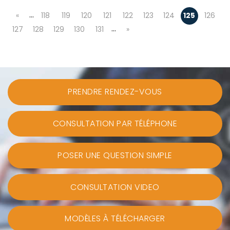
…
«
118
119
120
121
122
123
124
125
126
…
127
128
129
130
131
»
PRENDRE RENDEZ-VOUS
CONSULTATION PAR TÉLÉPHONE
POSER UNE QUESTION SIMPLE
CONSULTATION VIDEO
MODÈLES À TÉLÉCHARGER