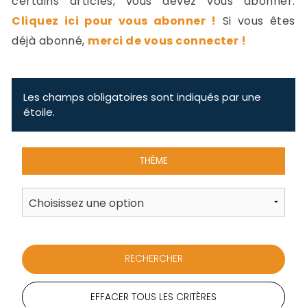
certains articles, vous devez vous abonner.
-
Cliquez ici pour vous abonner !
Si vous êtes
a
c
déjà abonné,
merci de vous connecter !
2
F
L
u
Les champs obligatoires sont indiqués par une
étoile.
THÈME
EFFACER TOUS LES CRITÈRES