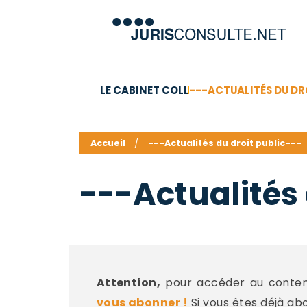
LE CABINET COLL
---ACTUALITÉS DU DR
C.V.
Compétences
Barême des honoraires - a
Accueil
---Actualités du droit public---
---Actualités 
Attention,
pour accéder au contenu
vous abonner !
Si vous êtes déjà ab