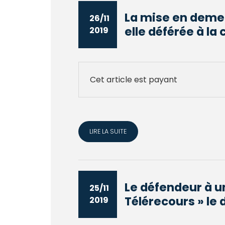
La mise en deme
26/11
elle déférée à la 
2019
Cet article est payant
LIRE LA SUITE
Le défendeur à un
25/11
Télérecours » le d
2019