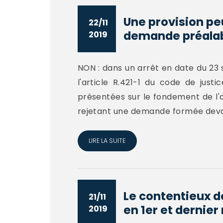
Une provision peu
22/11
demande préalabl
2019
NON : dans un arrêt en date du 23 s
l'article R.421-1 du code de just
présentées sur le fondement de l'ar
rejetant une demande formée devan
LIRE LA SUITE
Le contentieux d
21/11
en 1er et dernier 
2019