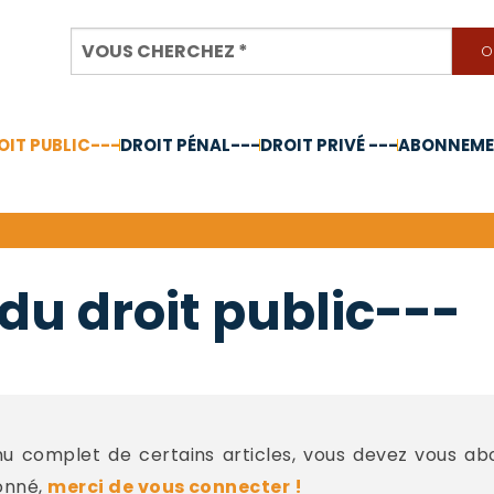
OIT PUBLIC---
DROIT PÉNAL---
DROIT PRIVÉ ---
ABONNEMEN
nnée 2024
du droit public---
 complet de certains articles, vous devez vous a
onné,
merci de vous connecter !