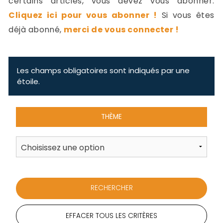
certains articles, vous devez vous abonner.
-
Cliquez ici pour vous abonner !
Si vous êtes
a
c
déjà abonné,
merci de vous connecter !
2
F
L
u
Les champs obligatoires sont indiqués par une
étoile.
THÈME
EFFACER TOUS LES CRITÈRES