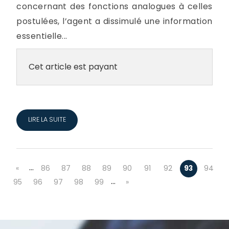
concernant des fonctions analogues à celles
postulées, l’agent a dissimulé une information
essentielle...
Cet article est payant
LIRE LA SUITE
…
«
86
87
88
89
90
91
92
93
94
…
95
96
97
98
99
»