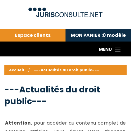
Espace clients
MON PANIER :
0
modèle
MENU
Le cabinet COLL
---Actualités du droit public---
L
Accueil
---Actualités du droit public---
Droit pénal---
c
Droit privé ---
C
---Actualités du droit
Abonnement aux actualités
C
public---
---Me contacter
C
B
-
d
-
Attention,
pour accéder au contenu complet de
h
-