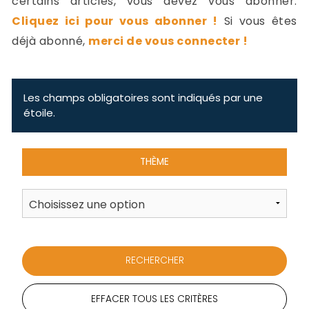
certains articles, vous devez vous abonner.
-
Cliquez ici pour vous abonner !
Si vous êtes
a
c
déjà abonné,
merci de vous connecter !
2
F
L
u
Les champs obligatoires sont indiqués par une
étoile.
THÈME
EFFACER TOUS LES CRITÈRES