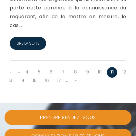
porté cette carence à la connaissance du
requérant, afin de le mettre en mesure, le
cas...
LIRE LA SUITE
…
«
4
5
6
7
8
9
10
11
12
…
13
14
15
16
17
»
PRENDRE RENDEZ-VOUS