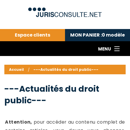
Espace clients
MON PANIER :
0
modèle
MENU
Le cabinet COLL
---Actualités du droit public---
L
Accueil
---Actualités du droit public---
Droit pénal---
c
Droit privé ---
C
---Actualités du droit
Abonnement aux actualités
C
public---
---Me contacter
C
B
-
d
-
Attention,
pour accéder au contenu complet de
h
-