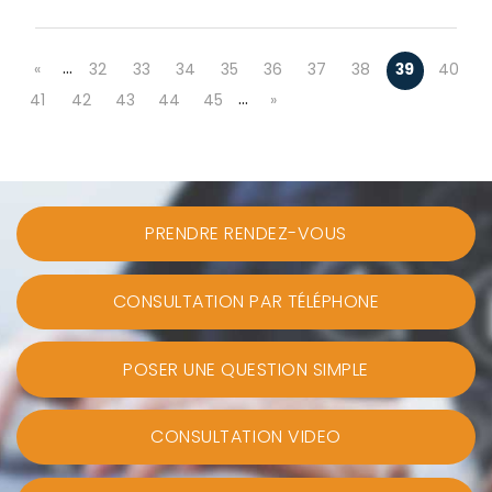
…
«
32
33
34
35
36
37
38
39
40
…
41
42
43
44
45
»
PRENDRE RENDEZ-VOUS
CONSULTATION PAR TÉLÉPHONE
POSER UNE QUESTION SIMPLE
CONSULTATION VIDEO