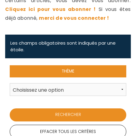
certains articles, vous devez vous abonner.
-
Cliquez ici pour vous abonner !
Si vous êtes
a
c
déjà abonné,
merci de vous connecter !
2
F
L
u
Les champs obligatoires sont indiqués par une
étoile.
THÈME
EFFACER TOUS LES CRITÈRES