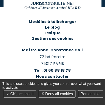
Modèles à télécharger
Le blog
Lexique
Gestion des cookies
Maître Anne-Constance Coll
72 bd Pereire
75017 PARIS
Tél : 01 60 88 18 78
Nous contacter
Prendre rendez-vous
This site uses cookies and gives you control over what you want
Espace client du cabinet
to activate
OK, accept all
Deny all cookies
Personalize
©2016-26 Jurisconsulte - Tous droits réservés -