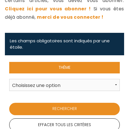
certains articles, vous devez vous abonner.
-
Cliquez ici pour vous abonner !
Si vous êtes
a
c
déjà abonné,
merci de vous connecter !
2
F
L
u
Les champs obligatoires sont indiqués par une
étoile.
THÈME
EFFACER TOUS LES CRITÈRES