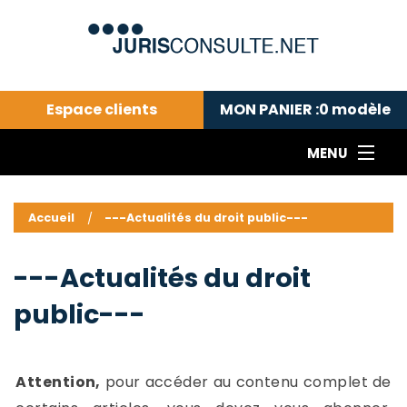
Espace clients
MON PANIER :
0
modèle
MENU
Le cabinet COLL
---Actualités du droit public---
L
Accueil
---Actualités du droit public---
Droit pénal---
c
Droit privé ---
C
---Actualités du droit
Abonnement aux actualités
C
public---
---Me contacter
C
B
-
d
-
Attention,
pour accéder au contenu complet de
h
-