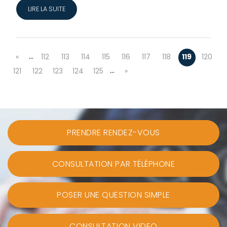
LIRE LA SUITE
…
«
112
113
114
115
116
117
118
119
120
…
121
122
123
124
125
»
PRENDRE RENDEZ-VOUS
CONSULTATION PAR TÉLÉPHONE
POSER UNE QUESTION SIMPLE
CONSULTATION VIDEO