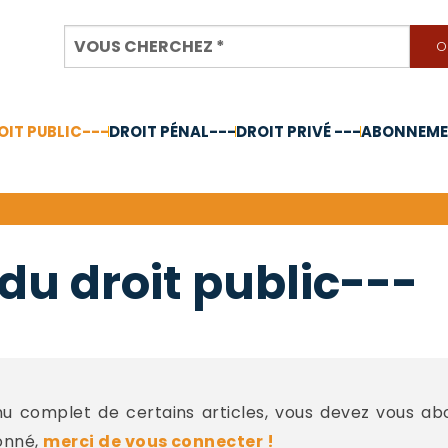
OIT PUBLIC---
DROIT PÉNAL---
DROIT PRIVÉ ---
ABONNEMEN
nnée 2024
du droit public---
 complet de certains articles, vous devez vous a
onné,
merci de vous connecter !