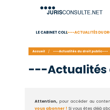
LE CABINET COLL
---ACTUALITÉS DU DR
C.V.
Compétences
Barême des honoraires - a
Accueil
---Actualités du droit public---
---Actualités 
Attention,
pour accéder au contenu
vous abonner !
Si vous êtes déjà ab