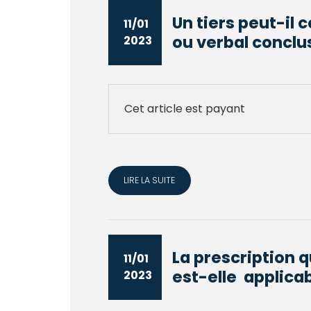
Un tiers peut-il 
11/01
ou verbal conclus
2023
Cet article est payant
LIRE LA SUITE
La prescription q
11/01
est-elle applicabl
2023