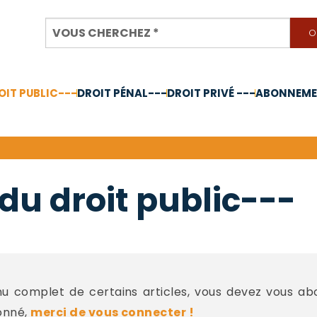
OIT PUBLIC---
DROIT PÉNAL---
DROIT PRIVÉ ---
ABONNEMEN
nnée 2024
du droit public---
 complet de certains articles, vous devez vous a
onné,
merci de vous connecter !