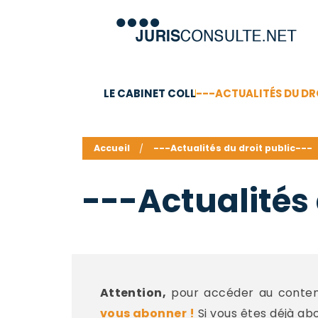
LE CABINET COLL
---ACTUALITÉS DU DR
C.V.
Compétences
Barême des honoraires - a
Accueil
---Actualités du droit public---
---Actualités 
Attention,
pour accéder au contenu
vous abonner !
Si vous êtes déjà ab