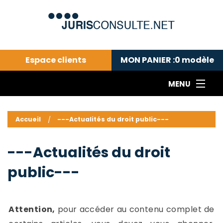
Espace clients
MON PANIER :
0
modèle
MENU
Le cabinet COLL
---Actualités du droit public---
L
Accueil
---Actualités du droit public---
Droit pénal---
c
Droit privé ---
C
---Actualités du droit
Abonnement aux actualités
C
public---
---Me contacter
C
B
-
d
-
Attention,
pour accéder au contenu complet de
h
-