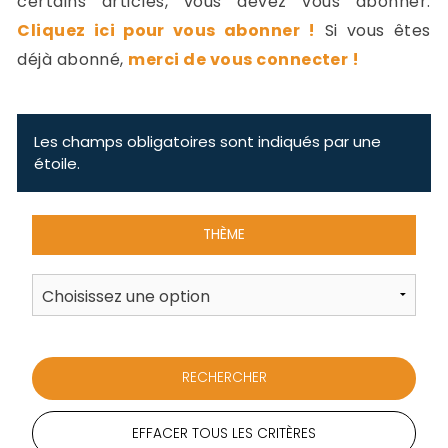
certains articles, vous devez vous abonner.
-
Cliquez ici pour vous abonner !
Si vous êtes
a
c
déjà abonné,
merci de vous connecter !
2
F
L
u
Les champs obligatoires sont indiqués par une
étoile.
THÈME
EFFACER TOUS LES CRITÈRES