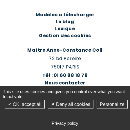
Modèles à télécharger
Le blog
Lexique
Gestion des cookies
Maître Anne-Constance Coll
72 bd Pereire
75017 PARIS
Tél : 01 60 88 18 78
Nous contacter
Prendre rendez-vous
This site uses cookies and gives you control over what you want
Espace client du cabinet
to activate
OK, accept all
Deny all cookies
Personalize
©2016-26 Jurisconsulte - Tous droits réservés -
Conception Absolute Communication & Création
Privacy policy
Answeb -
Gestion cookies