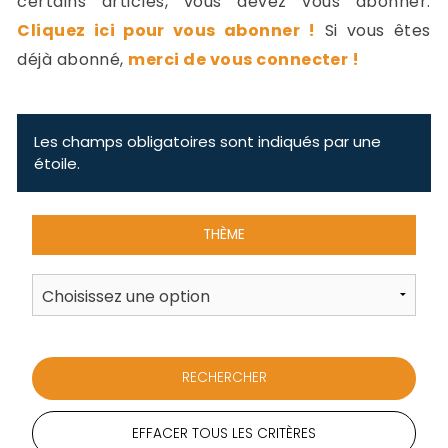
certains articles, vous devez vous abonner.
-
Cliquez ici pour vous abonner !
Si vous êtes
a
c
déjà abonné,
merci de vous connecter !
2
F
L
u
Les champs obligatoires sont indiqués par une
étoile.
THÈME
EFFACER TOUS LES CRITÈRES