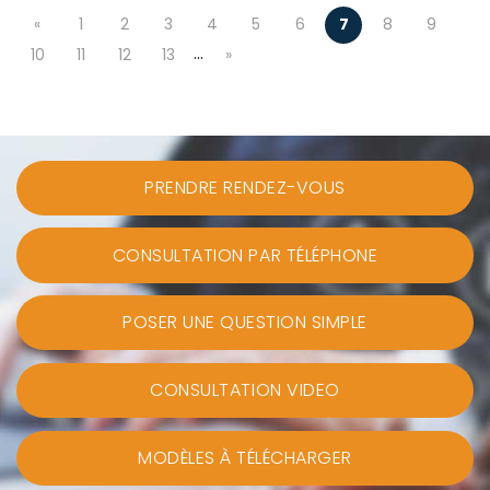
«
1
2
3
4
5
6
7
8
9
…
10
11
12
13
»
PRENDRE RENDEZ-VOUS
CONSULTATION PAR TÉLÉPHONE
POSER UNE QUESTION SIMPLE
CONSULTATION VIDEO
MODÈLES À TÉLÉCHARGER