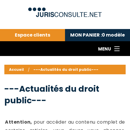
Espace clients
MON PANIER :
0
modèle
MENU
Le cabinet COLL
---Actualités du droit public---
L
Accueil
---Actualités du droit public---
Droit pénal---
c
Droit privé ---
C
---Actualités du droit
Abonnement aux actualités
C
public---
---Me contacter
C
B
-
d
-
Attention,
pour accéder au contenu complet de
h
-