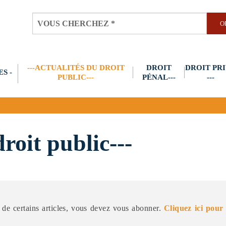
---ACTUALITÉS DU DROIT
DROIT
DROIT PR
S -
PUBLIC---
PÉNAL---
---
droit public---
de certains articles, vous devez vous abonner.
Cliquez ici pour