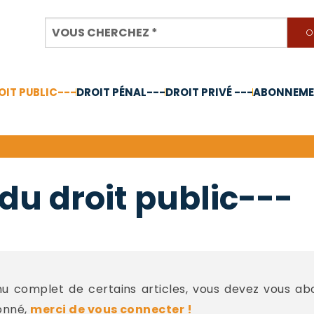
OIT PUBLIC---
DROIT PÉNAL---
DROIT PRIVÉ ---
ABONNEMEN
nnée 2024
du droit public---
 complet de certains articles, vous devez vous a
onné,
merci de vous connecter !