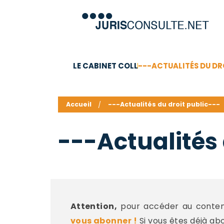
LE CABINET COLL
---ACTUALITÉS DU DR
C.V.
Compétences
Barême des honoraires - a
Accueil
---Actualités du droit public---
---Actualités 
Attention,
pour accéder au contenu
vous abonner !
Si vous êtes déjà ab