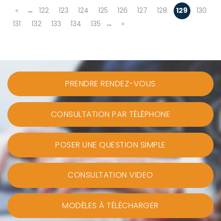
…
«
122
123
124
125
126
127
128
129
130
…
131
132
133
134
135
»
PRENDRE RENDEZ-VOUS
CONSULTATION PAR TÉLÉPHONE
POSER UNE QUESTION SIMPLE
CONSULTATION VIDEO
MODÈLES À TÉLÉCHARGER