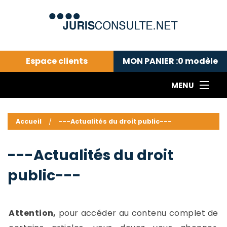
Espace clients
MON PANIER :
0
modèle
MENU
Le cabinet COLL
---Actualités du droit public---
L
Accueil
---Actualités du droit public---
Droit pénal---
c
Droit privé ---
C
---Actualités du droit
Abonnement aux actualités
C
public---
---Me contacter
C
B
-
d
-
Attention,
pour accéder au contenu complet de
h
-