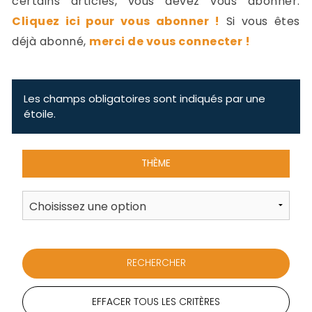
certains articles, vous devez vous abonner.
-
Cliquez ici pour vous abonner !
Si vous êtes
a
c
déjà abonné,
merci de vous connecter !
2
F
L
u
Les champs obligatoires sont indiqués par une
étoile.
THÈME
EFFACER TOUS LES CRITÈRES