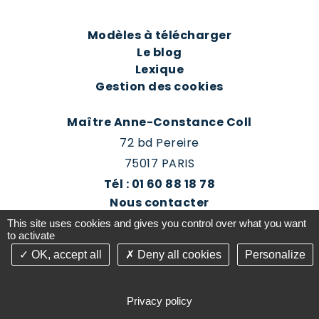
Modèles à télécharger
Le blog
Lexique
Gestion des cookies
Maître Anne-Constance Coll
72 bd Pereire
75017 PARIS
Tél : 01 60 88 18 78
Nous contacter
Prendre rendez-vous
This site uses cookies and gives you control over what you want
Espace client du cabinet
to activate
OK, accept all
Deny all cookies
Personalize
©2016-26 Jurisconsulte - Tous droits réservés -
Conception Absolute Communication & Création
Privacy policy
Answeb -
Gestion cookies