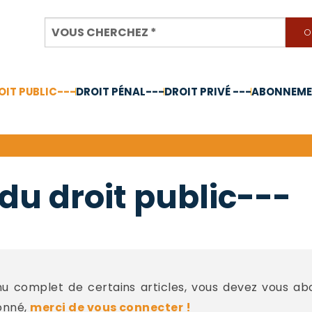
OIT PUBLIC---
DROIT PÉNAL---
DROIT PRIVÉ ---
ABONNEMEN
nnée 2024
du droit public---
 complet de certains articles, vous devez vous a
onné,
merci de vous connecter !