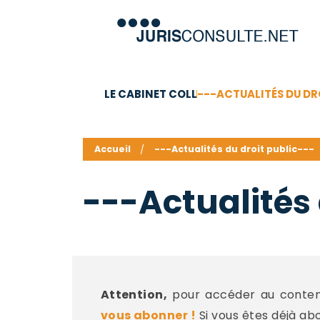
LE CABINET COLL
---ACTUALITÉS DU DR
C.V.
Compétences
Barême des honoraires - a
Accueil
---Actualités du droit public---
---Actualités 
Attention,
pour accéder au contenu
vous abonner !
Si vous êtes déjà ab