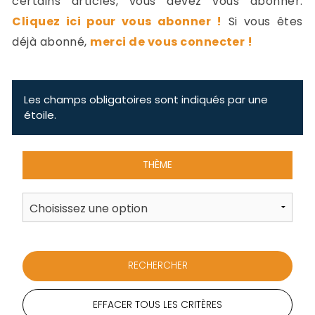
certains articles, vous devez vous abonner.
-
Cliquez ici pour vous abonner !
Si vous êtes
a
c
déjà abonné,
merci de vous connecter !
2
F
L
u
Les champs obligatoires sont indiqués par une
étoile.
THÈME
EFFACER TOUS LES CRITÈRES