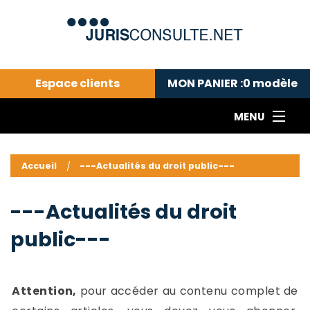
Espace clients
MON PANIER :
0
modèle
MENU
Le cabinet COLL
---Actualités du droit public---
L
Accueil
---Actualités du droit public---
Droit pénal---
c
Droit privé ---
C
---Actualités du droit
Abonnement aux actualités
C
public---
---Me contacter
C
B
-
d
-
Attention,
pour accéder au contenu complet de
h
-